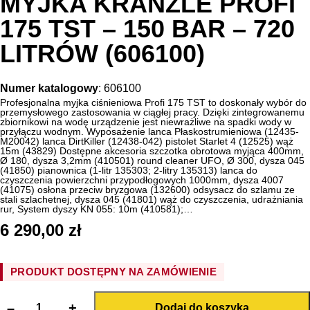
MYJKA KRANZLE PROFI
175 TST – 150 BAR – 720
LITRÓW (606100)
Numer katalogowy
:
606100
Profesjonalna myjka ciśnieniowa Profi 175 TST to doskonały wybór do
przemysłowego zastosowania w ciągłej pracy. Dzięki zintegrowanemu
zbiornikowi na wodę urządzenie jest niewrażliwe na spadki wody w
przyłączu wodnym. Wyposażenie lanca Płaskostrumieniowa (12435-
M20042) lanca DirtKiller (12438-042) pistolet Starlet 4 (12525) wąż
15m (43829) Dostępne akcesoria szczotka obrotowa myjąca 400mm,
Ø 180, dysza 3,2mm (410501) round cleaner UFO, Ø 300, dysza 045
(41850) pianownica (1-litr 135303; 2-litry 135313) lanca do
czyszczenia powierzchni przypodłogowych 1000mm, dysza 4007
(41075) osłona przeciw bryzgowa (132600) odsysacz do szlamu ze
stali szlachetnej, dysza 045 (41801) wąż do czyszczenia, udrażniania
rur, System dyszy KN 055: 10m (410581);…
6 290,00
zł
PRODUKT DOSTĘPNY NA ZAMÓWIENIE
i
–
+
l
Dodaj do koszyka